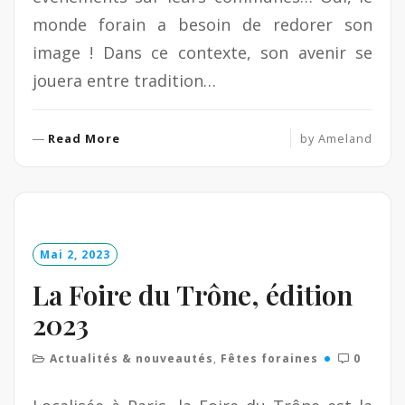
monde forain a besoin de redorer son
image ! Dans ce contexte, son avenir se
jouera entre tradition…
R
Read More
by
Ameland
e
a
d
M
o
Mai 2, 2023
r
e
La Foire du Trône, édition
2023
Actualités & nouveautés
,
Fêtes foraines
0