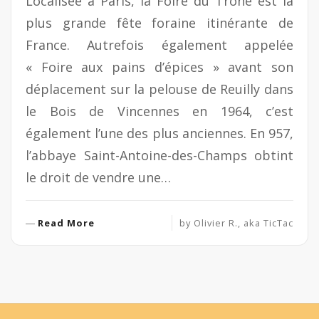
Localisée à Paris, la Foire du Trône est la
plus grande fête foraine itinérante de
France. Autrefois également appelée
« Foire aux pains d’épices » avant son
déplacement sur la pelouse de Reuilly dans
le Bois de Vincennes en 1964, c’est
également l’une des plus anciennes. En 957,
l’abbaye Saint-Antoine-des-Champs obtint
le droit de vendre une…
R
Read More
by
Olivier R., aka TicTac
e
a
d
M
o
r