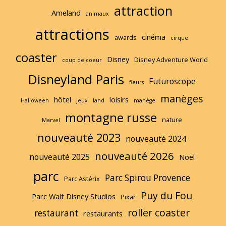
attraction
e
Ameland
animaux
attractions
cinéma
awards
cirque
coaster
Disney
Disney Adventure World
coup de coeur
Disneyland Paris
Futuroscope
fleurs
manèges
hôtel
loisirs
Halloween
jeux
land
manège
montagne russe
nature
Marvel
nouveauté 2023
nouveauté 2024
nouveauté 2026
nouveauté 2025
Noël
parc
Parc Spirou Provence
Parc Astérix
Puy du Fou
Parc Walt Disney Studios
Pixar
roller coaster
restaurant
restaurants