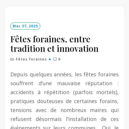
a
d
M
o
Mar 27, 2025
r
e
Fêtes foraines, entre
tradition et innovation
Fêtes foraines
0
Depuis quelques années, les fêtes foraines
souffrent d’une mauvaise réputation :
accidents à répétition (parfois mortels),
pratiques douteuses de certaines forains,
tensions avec de nombreux maires qui
refusent désormais l’installation de ces
événements sur leurs communes… Oui, le