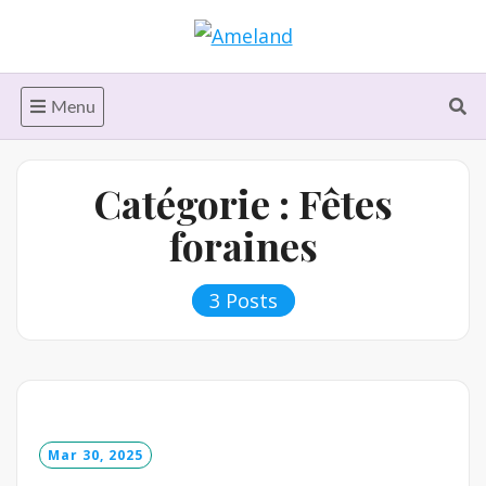
Skip
to
content
Menu
Catégorie :
Fêtes
foraines
3 Posts
Mar 30, 2025