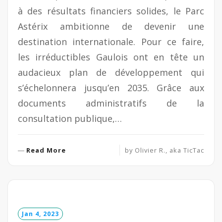
à des résultats financiers solides, le Parc
Astérix ambitionne de devenir une
destination internationale. Pour ce faire,
les irréductibles Gaulois ont en tête un
audacieux plan de développement qui
s’échelonnera jusqu’en 2035. Grâce aux
documents administratifs de la
consultation publique,…
R
Read More
by
Olivier R., aka TicTac
e
a
d
M
o
Jan 4, 2023
r