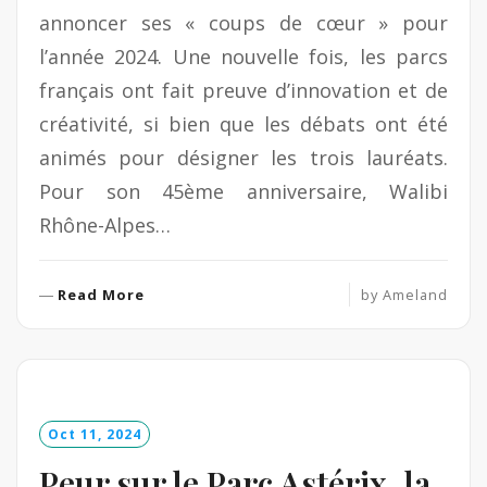
annoncer ses « coups de cœur » pour
l’année 2024. Une nouvelle fois, les parcs
français ont fait preuve d’innovation et de
créativité, si bien que les débats ont été
animés pour désigner les trois lauréats.
Pour son 45ème anniversaire, Walibi
Rhône-Alpes…
R
Read More
by
Ameland
e
a
d
M
o
Oct 11, 2024
r
e
Peur sur le Parc Astérix, la