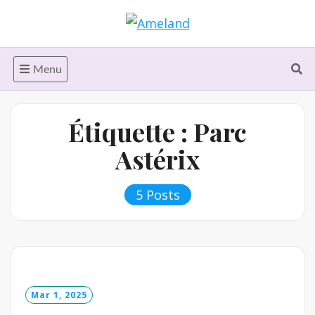
Skip
to
content
Menu
Étiquette :
Parc
Astérix
5 Posts
Mar 1, 2025