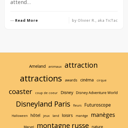
attend…
R
Read More
by
Olivier R., aka TicTac
e
a
d
M
o
r
attraction
e
Ameland
animaux
attractions
cinéma
awards
cirque
coaster
Disney
Disney Adventure World
coup de coeur
Disneyland Paris
Futuroscope
fleurs
manèges
hôtel
loisirs
Halloween
jeux
land
manège
montagne russe
nature
Marvel