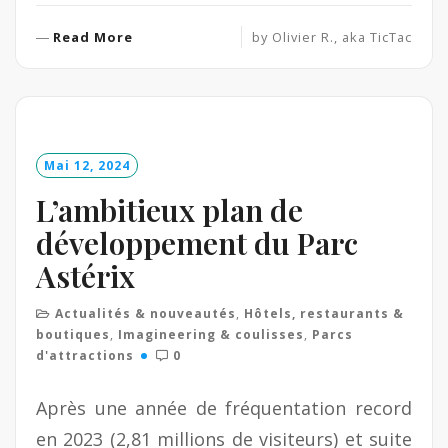
R
Read More
by
Olivier R., aka TicTac
e
a
d
M
o
Mai 12, 2024
r
e
L’ambitieux plan de
développement du Parc
Astérix
Actualités & nouveautés
,
Hôtels, restaurants &
boutiques
,
Imagineering & coulisses
,
Parcs
d'attractions
0
Après une année de fréquentation record
en 2023 (2,81 millions de visiteurs) et suite