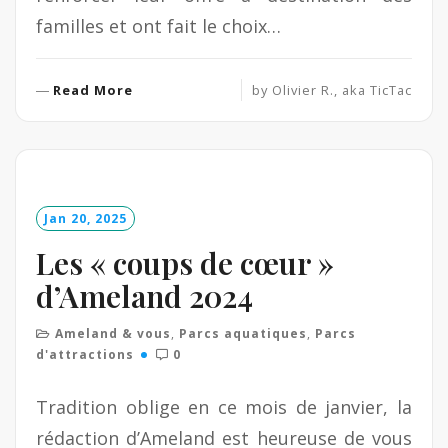
familles et ont fait le choix…
R
Read More
by
Olivier R., aka TicTac
e
a
d
M
o
Jan 20, 2025
r
e
Les « coups de cœur »
d’Ameland 2024
Ameland & vous
,
Parcs aquatiques
,
Parcs
d'attractions
0
Tradition oblige en ce mois de janvier, la
rédaction d’Ameland est heureuse de vous