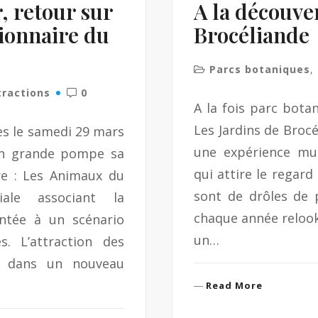
, retour sur
A la découve
tionnaire du
Brocéliande
Parcs botaniques
,
tractions
0
A la fois parc botan
Les Jardins de Brocél
s le samedi 29 mars
une expérience mul
en grande pompe sa
qui attire le regar
ire : Les Animaux du
sont de drôles de p
iale associant la
chaque année relook
entée à un scénario
un…
s. L’attraction des
e dans un nouveau
R
Read More
e
a