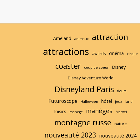
M
o
r
e
attraction
Ameland
animaux
attractions
cinéma
awards
cirque
coaster
Disney
coup de coeur
Disney Adventure World
Disneyland Paris
fleurs
Futuroscope
hôtel
Halloween
jeux
land
manèges
loisirs
manège
Marvel
montagne russe
nature
nouveauté 2023
nouveauté 2024