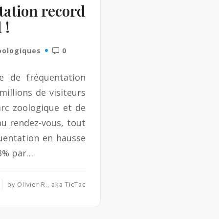
tation record
 !
oologiques
0
e de fréquentation
illions de visiteurs
arc zoologique et de
 au rendez-vous, tout
quentation en hausse
43% par…
by
Olivier R., aka TicTac