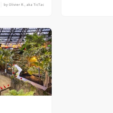
by
Olivier R., aka TicTac
d
M
o
r
e