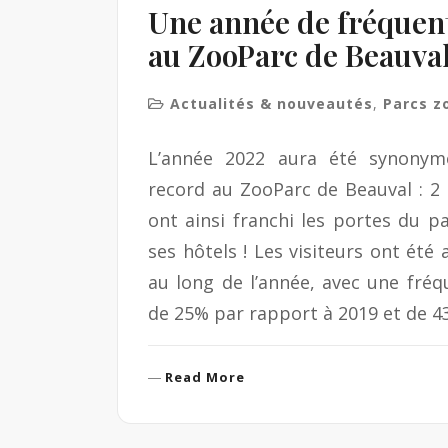
Une année de fréquen
au ZooParc de Beauval
Actualités & nouveautés
,
Parcs z
L’année 2022 aura été synonym
record au ZooParc de Beauval : 2 m
ont ainsi franchi les portes du p
ses hôtels ! Les visiteurs ont été
au long de l’année, avec une fré
de 25% par rapport à 2019 et de 
R
Read More
e
a
d