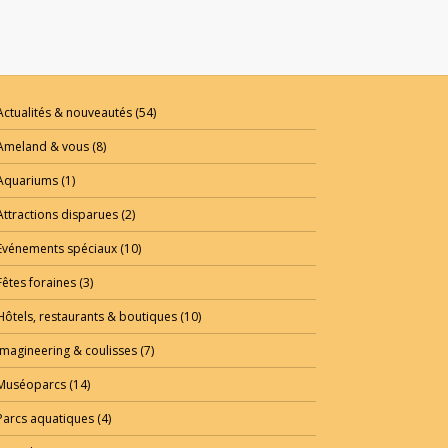
Actualités & nouveautés
(54)
Ameland & vous
(8)
Aquariums
(1)
Attractions disparues
(2)
Evénements spéciaux
(10)
Fêtes foraines
(3)
Hôtels, restaurants & boutiques
(10)
Imagineering & coulisses
(7)
Muséoparcs
(14)
Parcs aquatiques
(4)