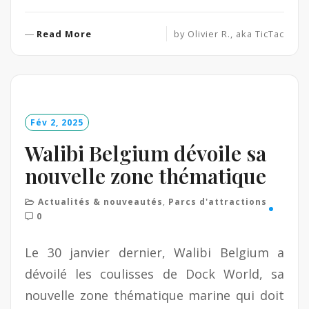
R
Read More
by
Olivier R., aka TicTac
e
a
d
M
o
Fév 2, 2025
r
e
Walibi Belgium dévoile sa
nouvelle zone thématique
Actualités & nouveautés
,
Parcs d'attractions
0
Le 30 janvier dernier, Walibi Belgium a
dévoilé les coulisses de Dock World, sa
nouvelle zone thématique marine qui doit