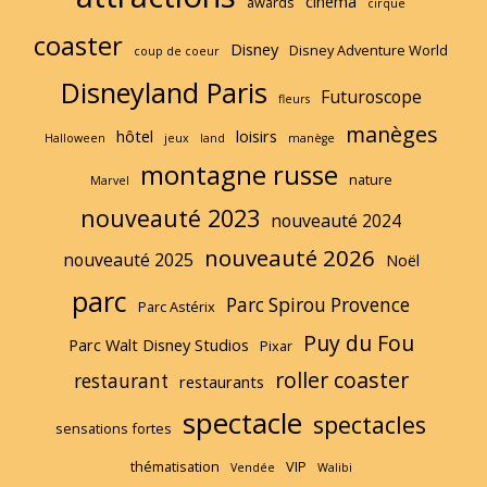
cinéma
awards
cirque
coaster
Disney
Disney Adventure World
coup de coeur
Disneyland Paris
Futuroscope
fleurs
manèges
hôtel
loisirs
Halloween
jeux
land
manège
montagne russe
nature
Marvel
nouveauté 2023
nouveauté 2024
nouveauté 2026
nouveauté 2025
Noël
parc
Parc Spirou Provence
Parc Astérix
Puy du Fou
Parc Walt Disney Studios
Pixar
roller coaster
restaurant
restaurants
spectacle
spectacles
sensations fortes
thématisation
VIP
Vendée
Walibi