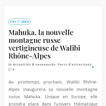
a
d
M
o
Fév 7, 2024
r
e
Mahuka, la nouvelle
montagne russe
vertigineuse de Walibi
Rhône-Alpes
Actualités & nouveautés
,
Parcs d'attractions
0
Au printemps prochain, Walibi Rhône-
Alpes inaugurera sa nouvelle montagne
russe, Mahuka. Unique en Europe, elle
prendra place dans l’univers thématique