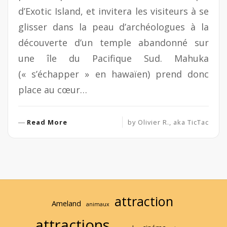
d’Exotic Island, et invitera les visiteurs à se
glisser dans la peau d’archéologues à la
découverte d’un temple abandonné sur
une île du Pacifique Sud. Mahuka
(« s’échapper » en hawaïen) prend donc
place au cœur…
R
Read More
by
Olivier R., aka TicTac
e
a
d
M
o
r
attraction
e
Ameland
animaux
attractions