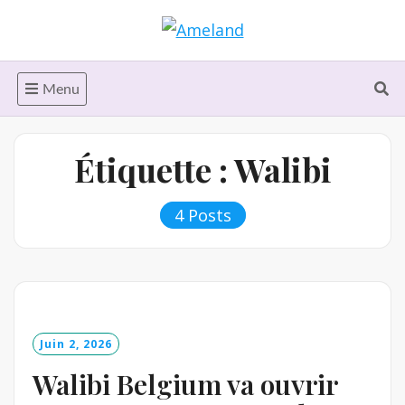
Skip
to
content
Menu
Étiquette :
Walibi
4 Posts
Juin 2, 2026
Walibi Belgium va ouvrir