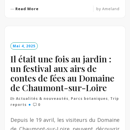
R
Read More
by
Ameland
e
a
d
M
o
Mai 4, 2025
r
e
Il était une fois au jardin :
un festival aux airs de
contes de fées au Domaine
de Chaumont-sur-Loire
Actualités & nouveautés
,
Parcs botaniques
,
Trip
reports
0
Depuis le 19 avril, les visiteurs du Domaine
de Chaumont-sur-Loire peuvent découvrir