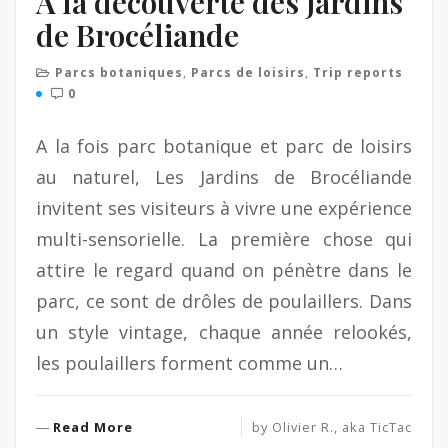
A la découverte des Jardins
de Brocéliande
Parcs botaniques
,
Parcs de loisirs
,
Trip reports
0
A la fois parc botanique et parc de loisirs
au naturel, Les Jardins de Brocéliande
invitent ses visiteurs à vivre une expérience
multi-sensorielle. La première chose qui
attire le regard quand on pénètre dans le
parc, ce sont de drôles de poulaillers. Dans
un style vintage, chaque année relookés,
les poulaillers forment comme un…
R
Read More
by
Olivier R., aka TicTac