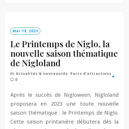
e
a
d
M
o
Mar 18, 2023
r
e
Le Printemps de Niglo, la
nouvelle saison thématique
de Nigloland
Actualités & nouveautés
,
Parcs d'attractions
0
Après le succès de Nigloween, Nigloland
proposera en 2023 une toute nouvelle
saison thématique : le Printemps de Niglo.
Cette saison printanière débutera dès la