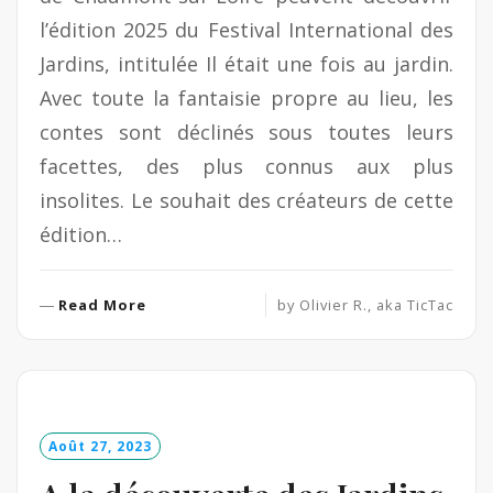
l’édition 2025 du Festival International des
Jardins, intitulée Il était une fois au jardin.
Avec toute la fantaisie propre au lieu, les
contes sont déclinés sous toutes leurs
facettes, des plus connus aux plus
insolites. Le souhait des créateurs de cette
édition…
R
Read More
by
Olivier R., aka TicTac
e
a
d
M
o
Août 27, 2023
r
e