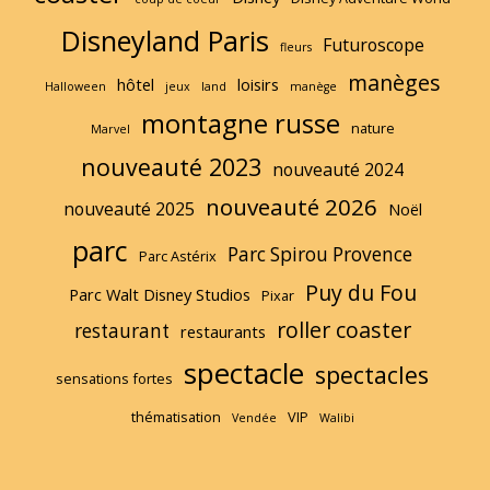
Disneyland Paris
Futuroscope
fleurs
manèges
hôtel
loisirs
Halloween
jeux
land
manège
montagne russe
nature
Marvel
nouveauté 2023
nouveauté 2024
nouveauté 2026
nouveauté 2025
Noël
parc
Parc Spirou Provence
Parc Astérix
Puy du Fou
Parc Walt Disney Studios
Pixar
roller coaster
restaurant
restaurants
spectacle
spectacles
sensations fortes
thématisation
VIP
Vendée
Walibi