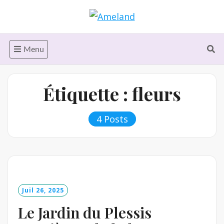
Skip
to
content
Menu
Étiquette :
fleurs
4 Posts
Juil 26, 2025
Le Jardin du Plessis