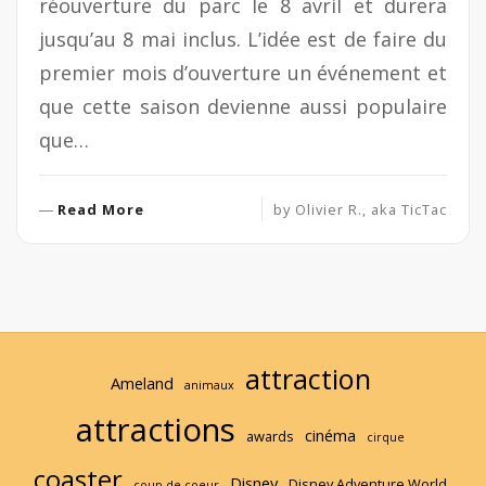
réouverture du parc le 8 avril et durera
jusqu’au 8 mai inclus. L’idée est de faire du
premier mois d’ouverture un événement et
que cette saison devienne aussi populaire
que…
R
Read More
by
Olivier R., aka TicTac
e
a
d
M
o
r
attraction
e
Ameland
animaux
attractions
cinéma
awards
cirque
coaster
Disney
Disney Adventure World
coup de coeur