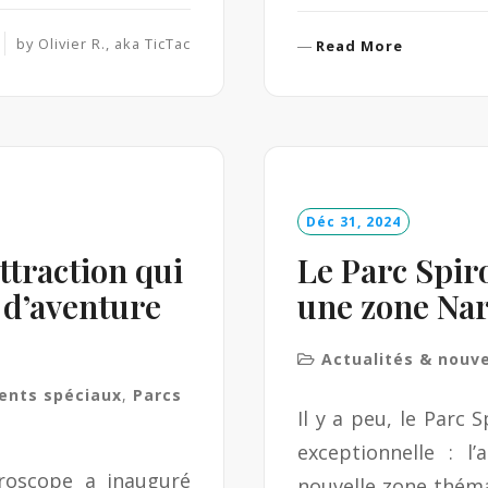
by
Olivier R., aka TicTac
R
Read More
e
a
d
M
o
r
e
Déc 31, 2024
ttraction qui
Le Parc Spi
m d’aventure
une zone Nar
Actualités & nouv
ents spéciaux
,
Parcs
Il y a peu, le Parc
exceptionnelle : l
uroscope a inauguré
nouvelle zone théma