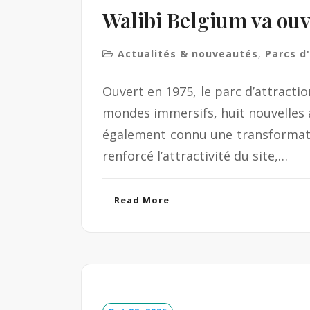
Walibi Belgium va ouv
Actualités & nouveautés
,
Parcs d
Ouvert en 1975, le parc d’attract
mondes immersifs, huit nouvelles a
également connu une transformatio
renforcé l’attractivité du site,…
R
Read More
e
a
d
M
o
r
e