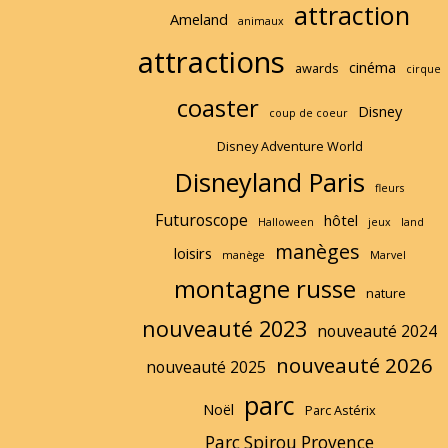
attraction
Ameland
animaux
attractions
cinéma
awards
cirque
coaster
Disney
coup de coeur
Disney Adventure World
Disneyland Paris
fleurs
Futuroscope
hôtel
Halloween
jeux
land
manèges
loisirs
manège
Marvel
montagne russe
nature
nouveauté 2023
nouveauté 2024
nouveauté 2026
nouveauté 2025
parc
Noël
Parc Astérix
Parc Spirou Provence