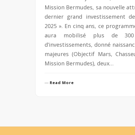
Mission Bermudes, sa nouvelle att
dernier grand investissement d
2025 ». En cinq ans, ce programm
aura mobilisé plus de 300 
d’investissements, donné naissance
majeures (Objectif Mars, Chass
Mission Bermudes), deux…
R
Read More
e
a
d
M
o
r
e