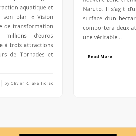
raction aquatique et
Naruto. Il s’agit d
e son plan « Vision
surface d’un hecta
e de transformation
comportera deux att
millions d’euros
une véritable…
 à trois attractions
eurs de Tornades et
R
Read More
e
a
d
M
by
Olivier R., aka TicTac
o
r
e