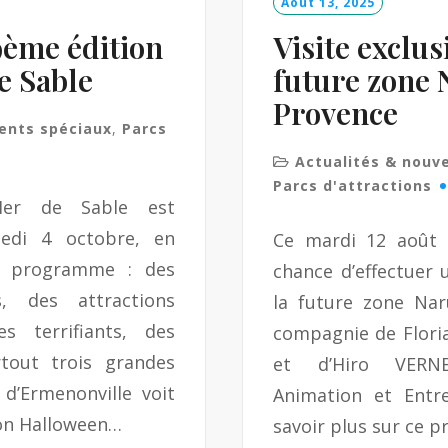
Août 13, 2025
9ème édition
Visite exclus
e Sable
future zone 
Provence
ents spéciaux
,
Parcs
Actualités & nouv
Parcs d'attractions
Mer de Sable est
edi 4 octobre, en
Ce mardi 12 août 2
u programme : des
chance d’effectuer 
, des attractions
la future zone Nar
s terrifiants, des
compagnie de Floria
tout trois grandes
et d’Hiro VERNE
d’Ermenonville voit
Animation et Entre
son Halloween…
savoir plus sur ce p