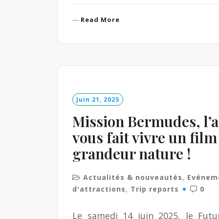
R
Read More
e
a
d
M
o
r
e
Juin 21, 2025
Mission Bermudes, l’a
vous fait vivre un fil
grandeur nature !
Actualités & nouveautés
,
Evénem
d'attractions
,
Trip reports
0
Le samedi 14 juin 2025, le Fut