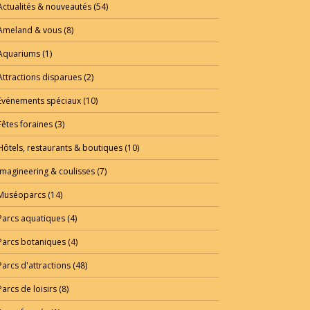
Actualités & nouveautés
(54)
Ameland & vous
(8)
Aquariums
(1)
Attractions disparues
(2)
Evénements spéciaux
(10)
Fêtes foraines
(3)
Hôtels, restaurants & boutiques
(10)
Imagineering & coulisses
(7)
Muséoparcs
(14)
Parcs aquatiques
(4)
Parcs botaniques
(4)
Parcs d'attractions
(48)
Parcs de loisirs
(8)