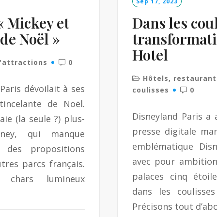
Sep 17, 2023
« Mickey et
Dans les coul
 de Noël »
transformat
Hotel
'attractions
0
Hôtels, restauran
aris dévoilait à ses
coulisses
0
tincelante de Noël.
Disneyland Paris a 
ie (la seule ?) plus-
presse digitale mar
sney, qui manque
emblématique Disne
 des propositions
avec pour ambition 
tres parcs français.
palaces cinq étoi
chars lumineux
dans les coulisse
Précisons tout d’ab