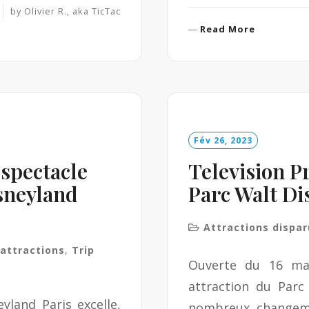
by
Olivier R., aka TicTac
R
Read More
e
a
d
M
o
r
e
Fév 26, 2023
spectacle
Television P
sneyland
Parc Walt Di
Attractions dispa
'attractions
,
Trip
Ouverte du 16 mar
attraction du Parc
yland Paris excelle,
nombreux changem