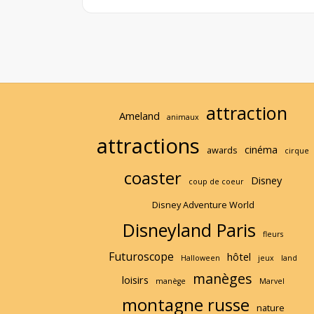
a
d
M
o
r
e
attraction
Ameland
animaux
attractions
cinéma
awards
cirque
coaster
Disney
coup de coeur
Disney Adventure World
Disneyland Paris
fleurs
Futuroscope
hôtel
Halloween
jeux
land
manèges
loisirs
manège
Marvel
montagne russe
nature