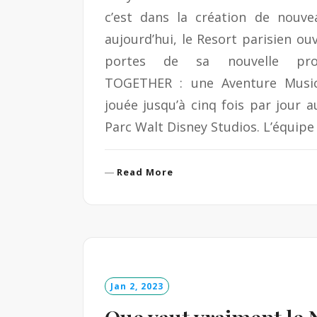
c’est dans la création de nouve
aujourd’hui, le Resort parisien ouv
portes de sa nouvelle produ
TOGETHER : une Aventure Musica
jouée jusqu’à cinq fois par jour 
Parc Walt Disney Studios. L’équip
R
Read More
e
a
d
M
o
r
e
Jan 2, 2023