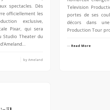
aux spectacles. Dès
Television Producti
re officiellement les
portes de ses couli
ction exclusive,
décors dans une 
le Pixar, qui sera
Production Tour pro
au Studio Theater du
e d’Ameland…
R
Read More
e
a
by
Ameland
d
M
o
r
e