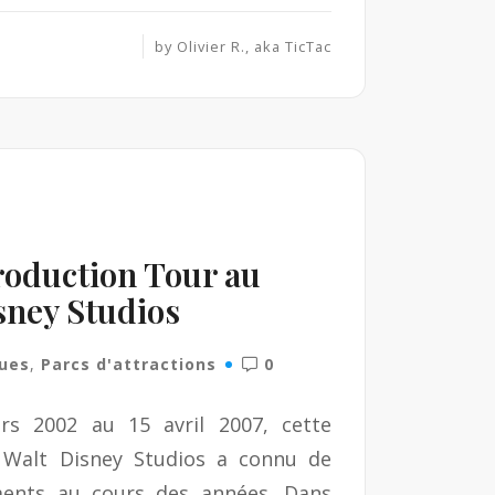
by
Olivier R., aka TicTac
roduction Tour au
sney Studios
rues
,
Parcs d'attractions
0
s 2002 au 15 avril 2007, cette
 Walt Disney Studios a connu de
ents au cours des années. Dans