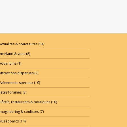
Actualités & nouveautés
(54)
Ameland & vous
(8)
Aquariums
(1)
Attractions disparues
(2)
Evénements spéciaux
(10)
Fêtes foraines
(3)
Hôtels, restaurants & boutiques
(10)
Imagineering & coulisses
(7)
Muséoparcs
(14)