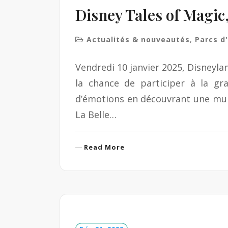
Disney Tales of Magic
Actualités & nouveautés
,
Parcs d
Vendredi 10 janvier 2025, Disneyla
la chance de participer à la gr
d’émotions en découvrant une mul
La Belle…
R
Read More
e
a
d
M
o
r
e