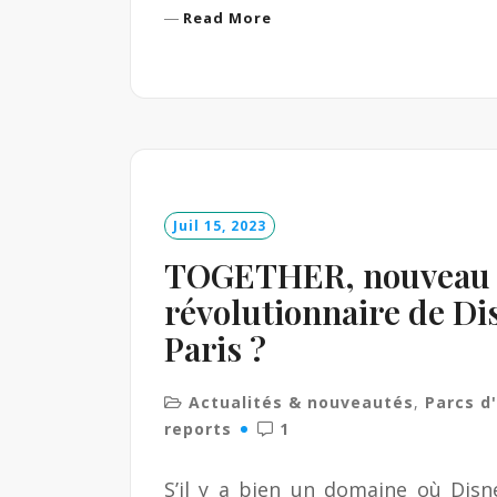
R
Read More
e
a
d
M
o
r
e
Juil 15, 2023
TOGETHER, nouveau 
révolutionnaire de Di
Paris ?
Actualités & nouveautés
,
Parcs d
reports
1
S’il y a bien un domaine où Disne