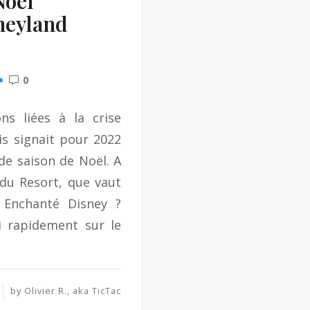
Noël
neyland
0
ns liées à la crise
is signait pour 2022
de saison de Noël. A
 du Resort, que vaut
 Enchanté Disney ?
i rapidement sur le
by
Olivier R., aka TicTac