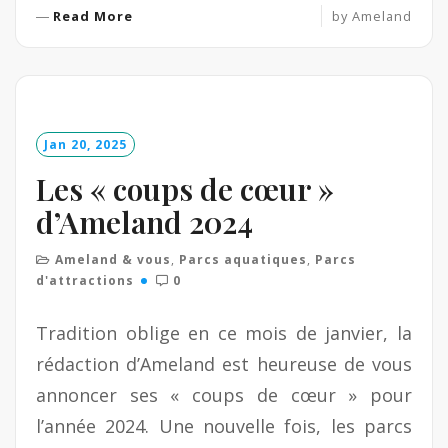
R
Read More
by
Ameland
e
a
d
M
o
Jan 20, 2025
r
e
Les « coups de cœur »
d’Ameland 2024
Ameland & vous
,
Parcs aquatiques
,
Parcs
d'attractions
0
Tradition oblige en ce mois de janvier, la
rédaction d’Ameland est heureuse de vous
annoncer ses « coups de cœur » pour
l’année 2024. Une nouvelle fois, les parcs