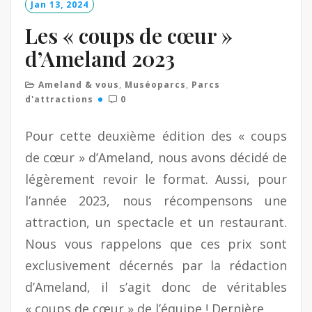
Jan 13, 2024
r
e
Les « coups de cœur »
d’Ameland 2023
Ameland & vous
,
Muséoparcs
,
Parcs
d'attractions
0
Pour cette deuxième édition des « coups
de cœur » d’Ameland, nous avons décidé de
légèrement revoir le format. Aussi, pour
l’année 2023, nous récompensons une
attraction, un spectacle et un restaurant.
Nous vous rappelons que ces prix sont
exclusivement décernés par la rédaction
d’Ameland, il s’agit donc de véritables
« coups de cœur » de l’équipe ! Dernière…