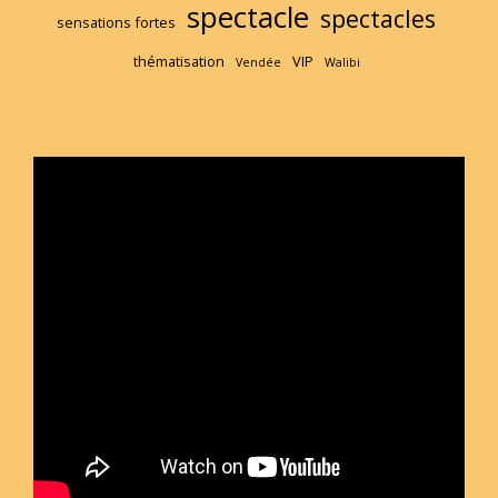
spectacle
spectacles
sensations fortes
thématisation
VIP
Vendée
Walibi