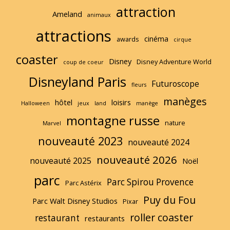
attraction
e
Ameland
animaux
attractions
cinéma
awards
cirque
coaster
Disney
Disney Adventure World
coup de coeur
Disneyland Paris
Futuroscope
fleurs
manèges
hôtel
loisirs
Halloween
jeux
land
manège
montagne russe
nature
Marvel
nouveauté 2023
nouveauté 2024
nouveauté 2026
nouveauté 2025
Noël
parc
Parc Spirou Provence
Parc Astérix
Puy du Fou
Parc Walt Disney Studios
Pixar
roller coaster
restaurant
restaurants