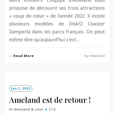
leurs visiteurs. L’équipe d’Ameland vous
propose de découvrir ses trois attractions
« coup de cœur » de l’année 2022. Il existe
plusieurs modèles de Disk’O Coaster
Zamperla dans les parcs français. On peut
même dire qu’aujourd’hui c’est…
R
Read More
by
Ameland
e
a
d
M
o
Jan 1, 2023
r
e
Ameland est de retour !
Ameland & vous
0