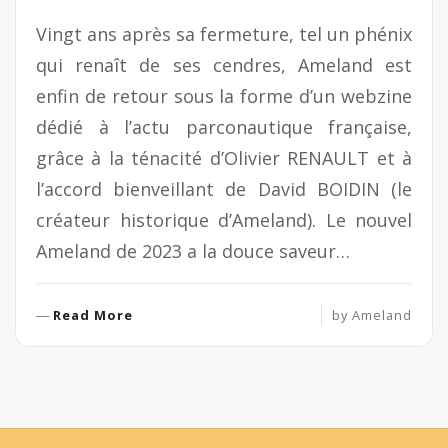
Vingt ans après sa fermeture, tel un phénix
qui renaît de ses cendres, Ameland est
enfin de retour sous la forme d’un webzine
dédié à l’actu parconautique française,
grâce à la ténacité d’Olivier RENAULT et à
l’accord bienveillant de David BOIDIN (le
créateur historique d’Ameland). Le nouvel
Ameland de 2023 a la douce saveur…
R
Read More
by
Ameland
e
a
d
M
o
r