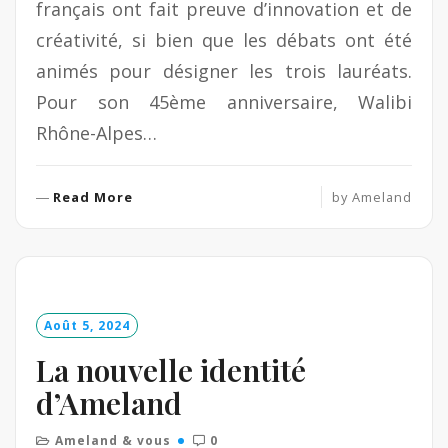
français ont fait preuve d’innovation et de
créativité, si bien que les débats ont été
animés pour désigner les trois lauréats.
Pour son 45ème anniversaire, Walibi
Rhône-Alpes…
R
Read More
by
Ameland
e
a
d
M
o
Août 5, 2024
r
e
La nouvelle identité
d’Ameland
Ameland & vous
0