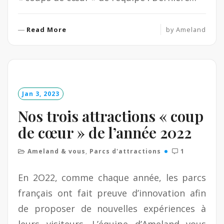
R
Read More
by
Ameland
e
a
d
M
o
Jan 3, 2023
r
e
Nos trois attractions « coup
de cœur » de l’année 2022
Ameland & vous
,
Parcs d'attractions
1
En 2O22, comme chaque année, les parcs
français ont fait preuve d’innovation afin
de proposer de nouvelles expériences à