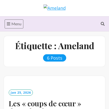
Skip
to
content
Menu
Étiquette :
Ameland
6 Posts
Jan 25, 2026
Les « coups de cœur »