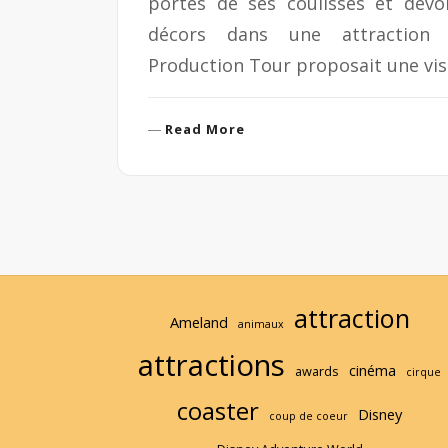
portes de ses coulisses et dévoi
décors dans une attraction in
Production Tour proposait une vis
R
Read More
e
a
d
M
o
r
e
attraction
Ameland
animaux
attractions
cinéma
awards
cirque
coaster
Disney
coup de coeur