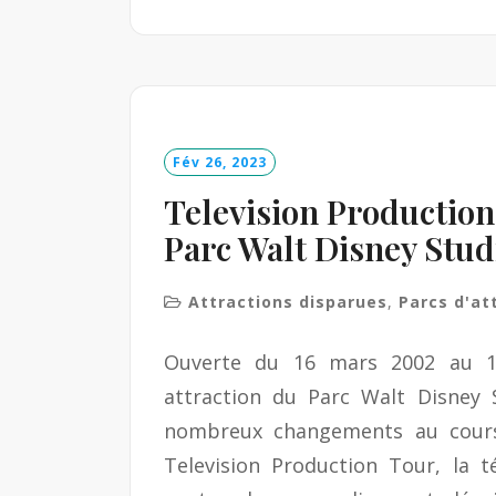
e
a
d
M
o
r
e
Fév 26, 2023
Television Production
Parc Walt Disney Stud
Attractions disparues
,
Parcs d'at
Ouverte du 16 mars 2002 au 15
attraction du Parc Walt Disney
nombreux changements au cours
Television Production Tour, la té