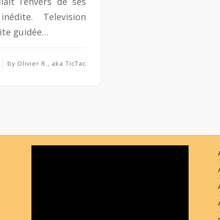
lait l’envers de ses
édite. Television
ite guidée…
by
Olivier R., aka TicTac