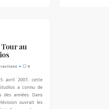
d
M
o
r
e
 Tour au
ios
tractions
0
 avril 2007, cette
 Studios a connu de
 des années. Dans
lévision ouvrait les