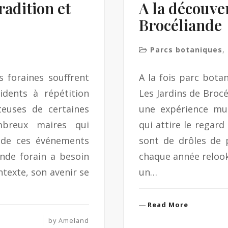
radition et
A la découve
Brocéliande
Parcs botaniques
,
s foraines souffrent
A la fois parc botan
idents à répétition
Les Jardins de Brocél
teuses de certaines
une expérience mul
mbreux maires qui
qui attire le regar
n de ces événements
sont de drôles de p
nde forain a besoin
chaque année relook
texte, son avenir se
un…
R
Read More
e
by
Ameland
a