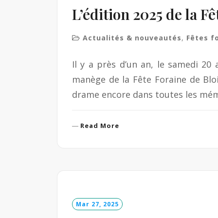
L’édition 2025 de la Fê
Actualités & nouveautés
,
Fêtes f
Il y a près d’un an, le samedi 20
manège de la Fête Foraine de Blois
drame encore dans toutes les mém
R
Read More
e
a
d
M
o
r
e
Mar 27, 2025