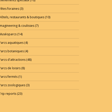
Evénements spéciaux
(10)
Fêtes foraines
(3)
Hôtels, restaurants & boutiques
(10)
Imagineering & coulisses
(7)
Muséoparcs
(14)
Parcs aquatiques
(4)
Parcs botaniques
(4)
Parcs d'attractions
(48)
Parcs de loisirs
(8)
Parcs fermés
(1)
Parcs zoologiques
(3)
Trip reports
(23)