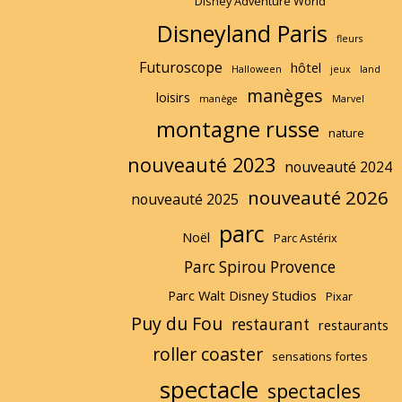
Disney Adventure World
Disneyland Paris
fleurs
Futuroscope
hôtel
Halloween
jeux
land
manèges
loisirs
manège
Marvel
montagne russe
nature
nouveauté 2023
nouveauté 2024
nouveauté 2026
nouveauté 2025
parc
Noël
Parc Astérix
Parc Spirou Provence
Parc Walt Disney Studios
Pixar
Puy du Fou
restaurant
restaurants
roller coaster
sensations fortes
spectacle
spectacles