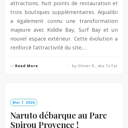
attractions, huit points de restauration et
trois boutiques supplémentaires. Aqualibi
a également connu une transformation
majeure avec Kiddie Bay, Surf Bay et un
nouvel espace extérieur. Cette évolution a
renforcé l’attractivité du site,…
R
Read More
by
Olivier R., aka TicTac
e
a
d
M
o
Mai 7, 2026
r
e
Naruto débarque au Parc
Spirou Provence !