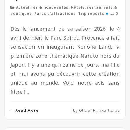
Actualités & nouveautés
,
Hôtels, restaurants &
boutiques
,
Parcs d'attractions
,
Trip reports
0
Dès le lancement de sa saison 2026, le 4
avril dernier, le Parc Spirou Provence a fait
sensation en inaugurant Konoha Land, la
première zone thématique Naruto hors du
Japon. Il y a une quinzaine de jours, ma fille
et moi avons pu découvrir cette création
unique au monde. Voici notre avis sans
filtre !…
R
Read More
by
Olivier R., aka TicTac
e
a
d