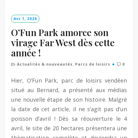
M
o
Avr 1, 2026
r
e
O’Fun Park amorce son
virage Far West dès cette
année !
Actualités & nouveautés
,
Parcs de loisirs
0
Hier, O’Fun Park, parc de loisirs vendéen
situé au Bernard, a présenté aux médias
une nouvelle étape de son histoire. Malgré
la date de cet article, il ne s’agit pas d’un
poisson d’avril ! Dès sa réouverture le 4
avril, le site de 20 hectares présentera une
thématisation complète et deviendra un