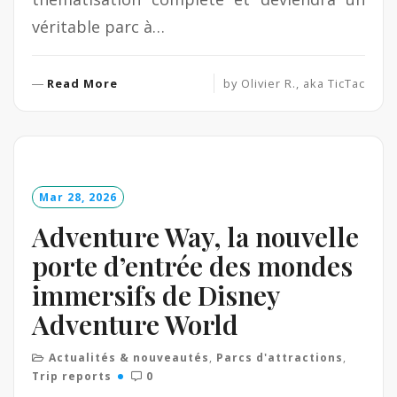
véritable parc à…
R
Read More
by
Olivier R., aka TicTac
e
a
d
M
o
Mar 28, 2026
r
e
Adventure Way, la nouvelle
porte d’entrée des mondes
immersifs de Disney
Adventure World
Actualités & nouveautés
,
Parcs d'attractions
,
Trip reports
0