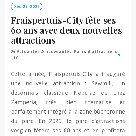
o
Déc 25, 2025
r
e
Fraispertuis-City fête ses
60 ans avec deux nouvelles
attractions
Actualités & nouveautés
,
Parcs d'attractions
0
Cette année, Fraispertuis-City a inauguré
une nouvelle attraction : Sawmill, un
désormais classique Nebulaz de chez
Zamperla, très bien thématisé et
parfaitement intégré à la zone bûcheronne
du parc. En 2026, le parc d’attractions
vosgien fêtera ses 60 ans et en profitera