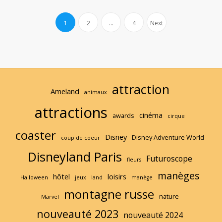
a
Pagination
d
1
2
…
4
Next
M
des
o
r
publications
e
attraction
Ameland
animaux
attractions
cinéma
awards
cirque
coaster
Disney
Disney Adventure World
coup de coeur
Disneyland Paris
Futuroscope
fleurs
manèges
hôtel
loisirs
Halloween
jeux
land
manège
montagne russe
nature
Marvel
nouveauté 2023
nouveauté 2024