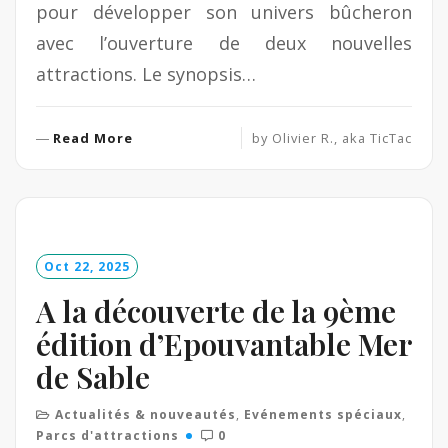
pour développer son univers bûcheron
avec l’ouverture de deux nouvelles
attractions. Le synopsis…
R
Read More
by
Olivier R., aka TicTac
e
a
d
M
o
Oct 22, 2025
r
e
A la découverte de la 9ème
édition d’Epouvantable Mer
de Sable
Actualités & nouveautés
,
Evénements spéciaux
,
Parcs d'attractions
0