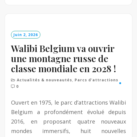
e
a
d
M
o
Juin 2, 2026
r
e
Walibi Belgium va ouvrir
une montagne russe de
classe mondiale en 2028 !
Actualités & nouveautés
,
Parcs d'attractions
0
Ouvert en 1975, le parc d’attractions Walibi
Belgium a profondément évolué depuis
2016, en proposant quatre nouveaux
mondes immersifs, huit nouvelles