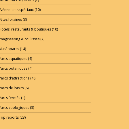
Evénements spéciaux
(10)
Fêtes foraines
(3)
Hôtels, restaurants & boutiques
(10)
Imagineering & coulisses
(7)
Muséoparcs
(14)
Parcs aquatiques
(4)
Parcs botaniques
(4)
Parcs d'attractions
(48)
Parcs de loisirs
(8)
Parcs fermés
(1)
Parcs zoologiques
(3)
Trip reports
(23)