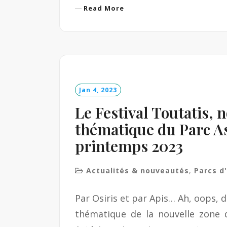
R
Read More
e
a
d
M
o
r
e
Jan 4, 2023
Le Festival Toutatis, 
thématique du Parc As
printemps 2023
Actualités & nouveautés
,
Parcs d
Par Osiris et par Apis… Ah, oops, dé
thématique de la nouvelle zone 