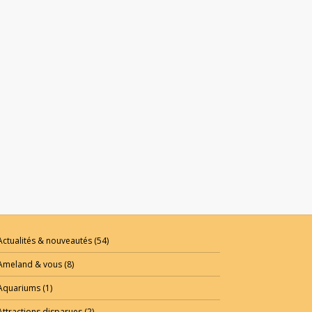
Actualités & nouveautés
(54)
Ameland & vous
(8)
Aquariums
(1)
Attractions disparues
(2)