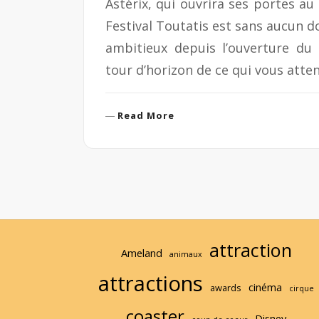
Astérix, qui ouvrira ses portes au
Festival Toutatis est sans aucun do
ambitieux depuis l’ouverture du 
tour d’horizon de ce qui vous att
R
Read More
e
a
d
M
o
r
e
attraction
Ameland
animaux
attractions
cinéma
awards
cirque
coaster
Disney