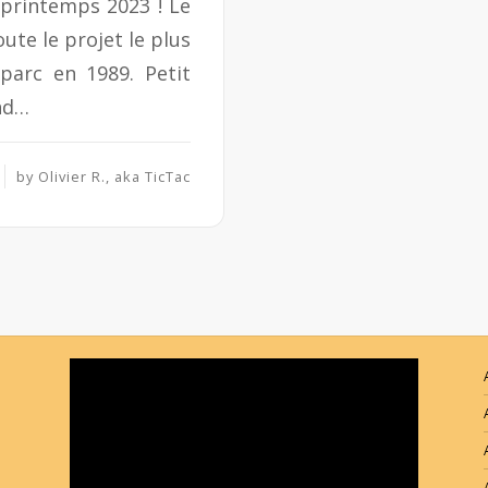
 printemps 2023 ! Le
ute le projet le plus
parc en 1989. Petit
end…
by
Olivier R., aka TicTac