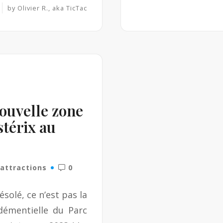
e
by
Olivier R., aka TicTac
a
d
M
o
r
e
nouvelle zone
térix au
'attractions
0
solé, ce n’est pas la
démentielle du Parc