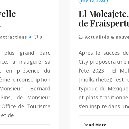
Fév 12, 2023
elle
El Molcajete,
l
de Fraispert
'attractions
0
Actualités & nouv
e plus grand parc
Après le succès de
nce, a inauguré sa
City proposera une 
e, en présence du
l’été 2023 : El Mo
ème circonscription
[molkarhété]) est 
Monsieur Bernard
typique du Mexique,
Pins, de Monsieur
et plats traditionne
’Office de Tourisme
s’en inspire dans un
 et de…
R
Read More