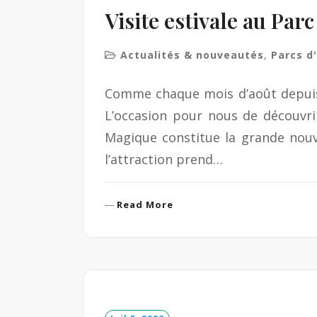
Visite estivale au Par
Actualités & nouveautés
,
Parcs d
Comme chaque mois d’août depuis p
L’occasion pour nous de découvrir
Magique constitue la grande nouve
l’attraction prend…
R
Read More
e
a
d
M
o
r
e