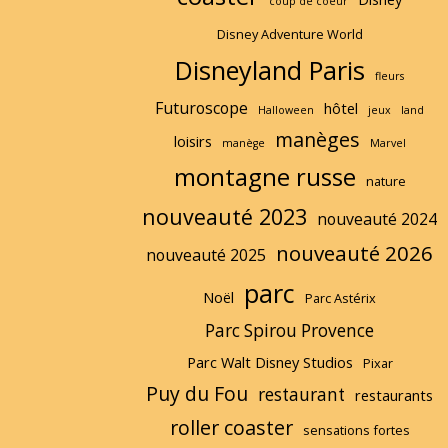
coup de coeur
Disney Adventure World
Disneyland Paris
fleurs
Futuroscope
hôtel
Halloween
jeux
land
manèges
loisirs
manège
Marvel
montagne russe
nature
nouveauté 2023
nouveauté 2024
nouveauté 2026
nouveauté 2025
parc
Noël
Parc Astérix
Parc Spirou Provence
Parc Walt Disney Studios
Pixar
Puy du Fou
restaurant
restaurants
roller coaster
sensations fortes