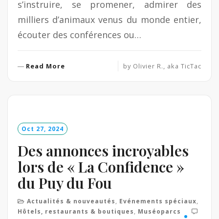
s’instruire, se promener, admirer des
milliers d’animaux venus du monde entier,
écouter des conférences ou…
R
Read More
by
Olivier R., aka TicTac
e
a
d
M
o
Oct 27, 2024
r
e
Des annonces incroyables
lors de « La Confidence »
du Puy du Fou
Actualités & nouveautés
,
Evénements spéciaux
,
Hôtels, restaurants & boutiques
,
Muséoparcs