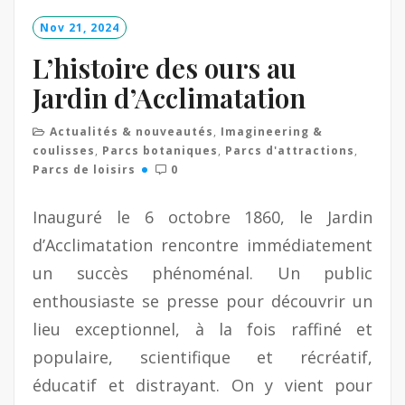
o
Nov 21, 2024
r
e
L’histoire des ours au
Jardin d’Acclimatation
Actualités & nouveautés
,
Imagineering &
coulisses
,
Parcs botaniques
,
Parcs d'attractions
,
Parcs de loisirs
0
Inauguré le 6 octobre 1860, le Jardin
d’Acclimatation rencontre immédiatement
un succès phénoménal. Un public
enthousiaste se presse pour découvrir un
lieu exceptionnel, à la fois raffiné et
populaire, scientifique et récréatif,
éducatif et distrayant. On y vient pour