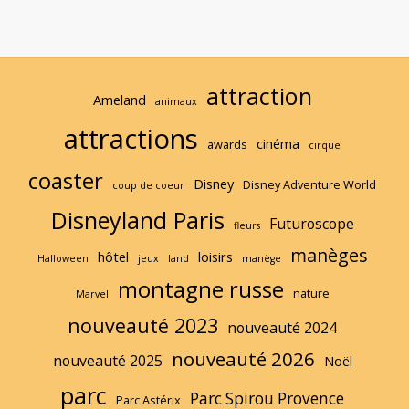
des
o
r
publications
e
attraction
Ameland
animaux
attractions
cinéma
awards
cirque
coaster
Disney
Disney Adventure World
coup de coeur
Disneyland Paris
Futuroscope
fleurs
manèges
hôtel
loisirs
Halloween
jeux
land
manège
montagne russe
nature
Marvel
nouveauté 2023
nouveauté 2024
nouveauté 2026
nouveauté 2025
Noël
parc
Parc Spirou Provence
Parc Astérix