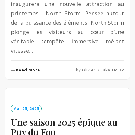
inaugurera une nouvelle attraction au
printemps : North Storm. Pensée autour
de la puissance des éléments, North Storm
plonge les visiteurs au cœur d’une
véritable tempête immersive mêlant
vitesse,…
R
Read More
by
Olivier R., aka TicTac
e
a
d
M
o
Mai 25, 2025
r
e
Une saison 2025 épique au
Puy du Fou