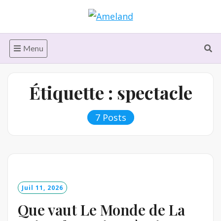
Skip
to
content
Menu
Étiquette :
spectacle
7 Posts
Juil 11, 2026
Que vaut Le Monde de La