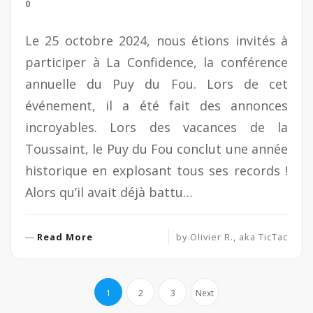
0
Le 25 octobre 2024, nous étions invités à
participer à La Confidence, la conférence
annuelle du Puy du Fou. Lors de cet
événement, il a été fait des annonces
incroyables. Lors des vacances de la
Toussaint, le Puy du Fou conclut une année
historique en explosant tous ses records !
Alors qu’il avait déjà battu…
R
Read More
by
Olivier R., aka TicTac
e
a
Pagination
d
1
2
3
Next
M