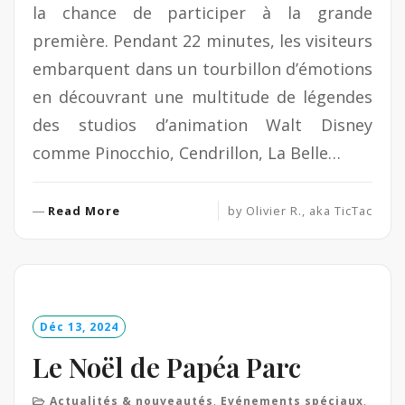
la chance de participer à la grande
première. Pendant 22 minutes, les visiteurs
embarquent dans un tourbillon d’émotions
en découvrant une multitude de légendes
des studios d’animation Walt Disney
comme Pinocchio, Cendrillon, La Belle…
R
Read More
by
Olivier R., aka TicTac
e
a
d
M
o
Déc 13, 2024
r
e
Le Noël de Papéa Parc
Actualités & nouveautés
,
Evénements spéciaux
,