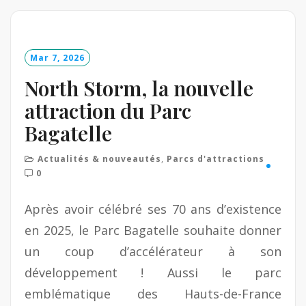
d
M
o
Mar 7, 2026
r
e
North Storm, la nouvelle
attraction du Parc
Bagatelle
Actualités & nouveautés
,
Parcs d'attractions
0
Après avoir célébré ses 70 ans d’existence
en 2025, le Parc Bagatelle souhaite donner
un coup d’accélérateur à son
développement ! Aussi le parc
emblématique des Hauts-de-France