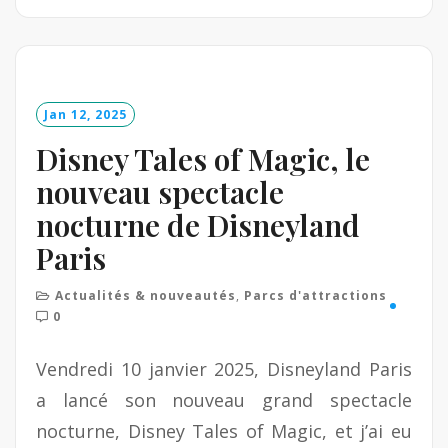
e
a
d
M
o
Jan 12, 2025
r
e
Disney Tales of Magic, le
nouveau spectacle
nocturne de Disneyland
Paris
Actualités & nouveautés
,
Parcs d'attractions
0
Vendredi 10 janvier 2025, Disneyland Paris
a lancé son nouveau grand spectacle
nocturne, Disney Tales of Magic, et j’ai eu