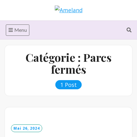
Skip
to
content
Menu
Catégorie :
Parcs
fermés
1 Post
Mai 26, 2024