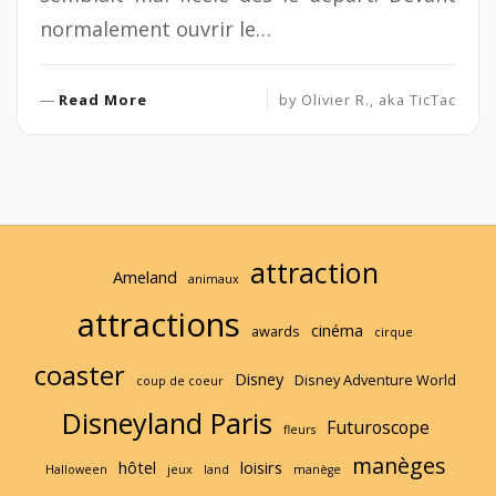
normalement ouvrir le…
R
Read More
by
Olivier R., aka TicTac
e
a
d
M
o
r
attraction
e
Ameland
animaux
attractions
cinéma
awards
cirque
coaster
Disney
Disney Adventure World
coup de coeur
Disneyland Paris
Futuroscope
fleurs
manèges
hôtel
loisirs
Halloween
jeux
land
manège