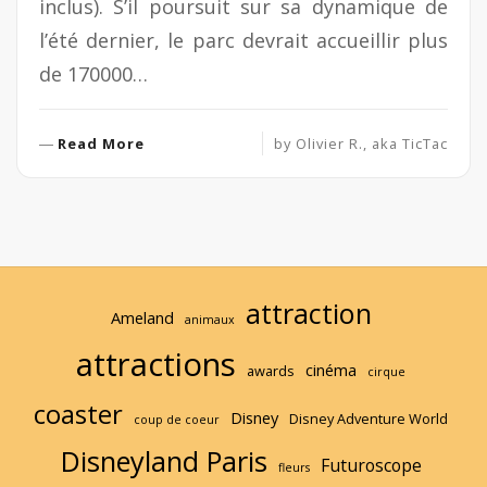
inclus). S’il poursuit sur sa dynamique de
l’été dernier, le parc devrait accueillir plus
de 170000…
R
Read More
by
Olivier R., aka TicTac
e
a
d
M
o
r
attraction
e
Ameland
animaux
attractions
cinéma
awards
cirque
coaster
Disney
Disney Adventure World
coup de coeur
Disneyland Paris
Futuroscope
fleurs