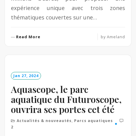
expérience unique avec trois zones
thématiques couvertes sur une…
R
Read More
by
Ameland
e
a
d
M
o
Jan 27, 2024
r
e
Aquascope, le parc
aquatique du Futuroscope,
ouvrira ses portes cet été
Actualités & nouveautés
,
Parcs aquatiques
2