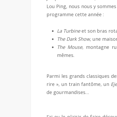
Lou Ping, nous nous y sommes r
programme cette année :
La Turbine
et son bras rota
The Dark Show
, une maison
The Mouse
, montagne ru
mêmes.
Parmi les grands classiques des
rire », un train fantôme, un
Ej
de gourmandises…
J’ai eu le plaisir de faire dé