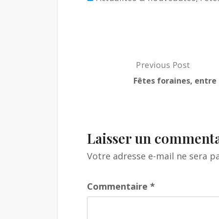
P
Previous Post
P
r
o
Fêtes foraines, entre
e
s
v
i
t
o
u
Laisser un commenta
n
s
P
a
Votre adresse e-mail ne sera pa
o
v
s
t
Commentaire
*
i
:
F
g
ê