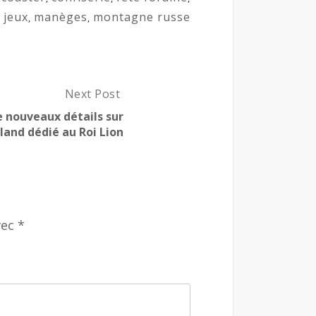
jeux
manèges
montagne russe
,
,
,
Next Post
N
e
e nouveaux détails sur
x
 land dédié au Roi Lion
t
P
o
s
t
:
vec
*
D
i
s
n
e
y