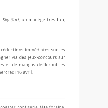
e
Sky Surf
, un manège très fun,
 réductions immédiates sur les
agner via des jeux-concours sur
s et de mangas défileront les
ercredi 16 avril.
coaster
confiserie
fête foraine
,
,
,
,