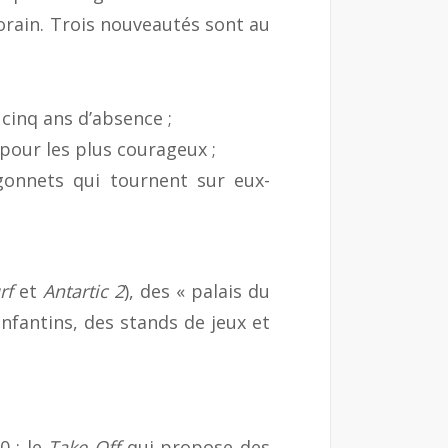
orain. Trois nouveautés sont au
cinq ans d’absence ;
 pour les plus courageux ;
onnets qui tournent sur eux-
rf
et
Antartic 2
), des « palais du
fantins, des stands de jeux et
0 : le
Take Off
qui propose des