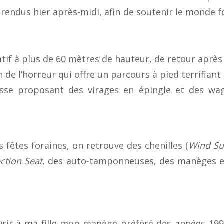
endus hier après-midi, afin de soutenir le monde f
tif à plus de 60 mètres de hauteur, de retour après 
 de l’horreur qui offre un parcours à pied terrifiant
sse proposant des virages en épingle et des wag
 fêtes foraines, on retrouve des chenilles (
Wind Su
ection Seat
, des auto-tamponneuses, des manèges en
couvrir à ma fille mon manège préféré des années 199