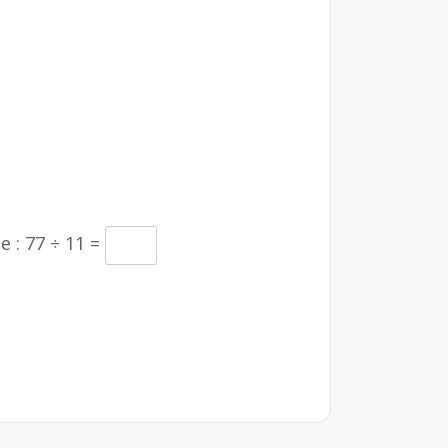
e :
77 ÷ 11 =