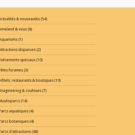
Actualités & nouveautés
(54)
Ameland & vous
(8)
Aquariums
(1)
Attractions disparues
(2)
Evénements spéciaux
(10)
Fêtes foraines
(3)
Hôtels, restaurants & boutiques
(10)
Imagineering & coulisses
(7)
Muséoparcs
(14)
Parcs aquatiques
(4)
Parcs botaniques
(4)
Parcs d'attractions
(48)