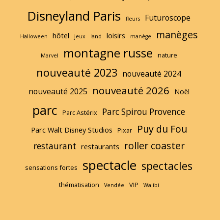
Disneyland Paris
Futuroscope
fleurs
manèges
hôtel
loisirs
Halloween
jeux
land
manège
montagne russe
nature
Marvel
nouveauté 2023
nouveauté 2024
nouveauté 2026
nouveauté 2025
Noël
parc
Parc Spirou Provence
Parc Astérix
Puy du Fou
Parc Walt Disney Studios
Pixar
roller coaster
restaurant
restaurants
spectacle
spectacles
sensations fortes
thématisation
VIP
Vendée
Walibi