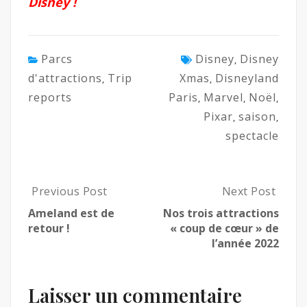
Disney !
Parcs
Disney
Disney
,
d'attractions
Trip
Xmas
Disneyland
,
,
reports
Paris
Marvel
Noël
,
,
,
Pixar
saison
,
,
spectacle
P
Previous Post
Next Post
P
N
r
e
o
Ameland est de
Nos trois attractions
e
x
retour !
« coup de cœur » de
s
v
t
l’année 2022
i
P
t
o
o
u
s
Laisser un commentaire
n
s
t