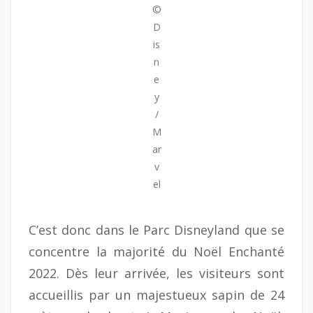
©
D
is
n
e
y
/
M
ar
v
el
C’est donc dans le Parc Disneyland que se
concentre la majorité du Noël Enchanté
2022. Dès leur arrivée, les visiteurs sont
accueillis par un majestueux sapin de 24