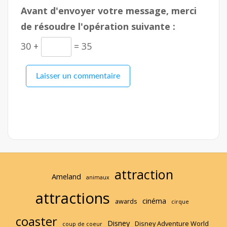
é
Avant d'envoyer votre message, merci
e
de résoudre l'opération suivante :
2
0
30 +
= 35
2
2
attraction
Ameland
animaux
attractions
cinéma
awards
cirque
coaster
Disney
Disney Adventure World
coup de coeur