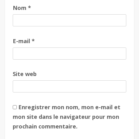
o
«
Nom
*
u
r
c
o
!
u
p
E-mail
*
d
e
c
œ
u
Site web
r
»
d
e
Enregistrer mon nom, mon e-mail et
l
mon site dans le navigateur pour mon
’
a
prochain commentaire.
n
n