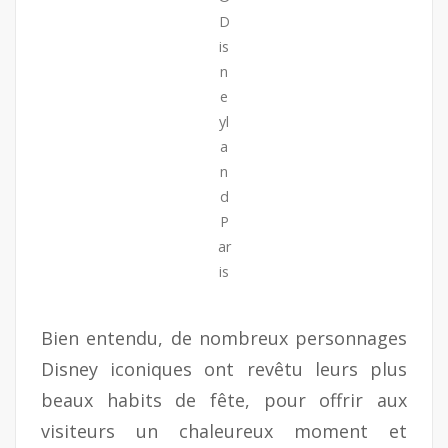
D
is
n
e
yl
a
n
d
P
ar
is
Bien entendu, de nombreux personnages
Disney iconiques ont revêtu leurs plus
beaux habits de fête, pour offrir aux
visiteurs un chaleureux moment et